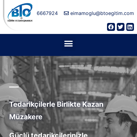
05336667924
eimamoglu@btoegitim.com
Tedarikçilerle Birlikte Kazan
Müzakere
Güçlü tedarikçilerinizle