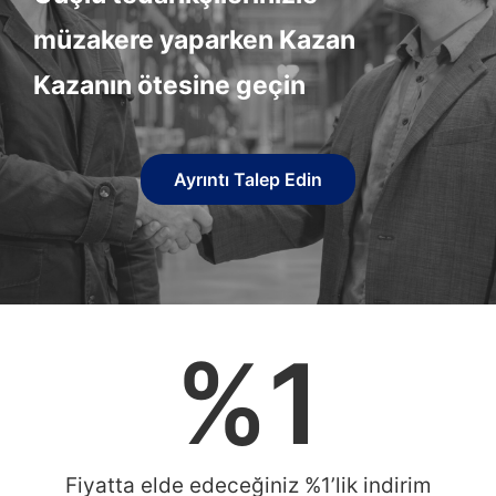
müzakere yaparken Kazan
Kazanın ötesine geçin
Ayrıntı Talep Edin
%
1
Fiyatta elde edeceğiniz %1’lik indirim