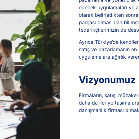
pazarlama ve yöneticilik 
edecek uygulamaları ve ara
olarak belirledikten sonra
parçası olması için bilims
tedarikçilerimizin de dest
Ayrıca Türkiye’de kendile
satış ve pazarlamanın en 
uygulamalara ağırlık ver
Vizyonumuz
Firmaların, satış, müzake
daha da ileriye taşıma ara
danışmanlık firması olma