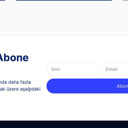
 Abone
nda daha fazla
Abon
lmak üzere aşağıdaki