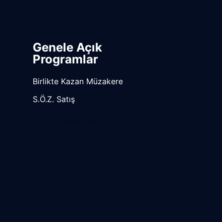
Genele Açık
Programlar
Birlikte Kazan Müzakere
S.Ö.Z. Satış
London Web Design Agency