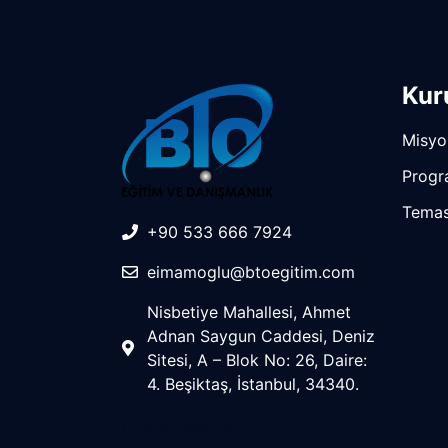
Ku
Misyo
Progr
Temas
+90 533 666 7924
eimamoglu@btoegitim.com
Nisbetiye Mahallesi, Ahmet
Adnan Saygun Caddesi, Deniz
Sitesi, A – Blok No: 26, Daire:
4. Beşiktaş, İstanbul, 34340.
Ofis AI Asistanı