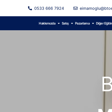
0533 666 7924
eimamoglu@btoe
Hakkımızda
Satış
Pazarlama
Diğer Eğiti
B